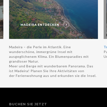
MADEIRA ENTDECKEN
Madeira – die Perle im Atlantik. Eine
T
wunderschöne, immergrüne Insel mit
Pa
ausgeglichenem Klima. Ein Blumenparadies mit
U
grandioser Natur.
Meer und Berge mit wunderbarem Panorama. Das
ist Madeira! Planen Sie Ihre Aktivitäten von
der Ferienwohnung aus und erkunden sie die Insel.
BUCHEN SIE JETZT