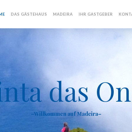
ME
DAS GÄSTEHAUS
MADEIRA
IHR GASTGEBER
KONT
inta
das
On
–Willkommen auf Madeira–